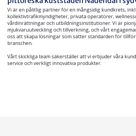
pittoreska kuststaden Nådendal i syd
Vi är en pålitlig partner för en mångsidig kundkrets, ink
kollektivtrafikmyndigheter, privata operatörer, wellnessc
vårdinrättningar och utbildningsinstitutioner. Vi är pion
mjukvaruutveckling och tillverkning, och vårt engageman
oss att skapa lösningar som sätter standarden för tillförl
branschen.
Vårt skickliga team säkerställer att vi erbjuder våra kun
service och verkligt innovativa produkter.