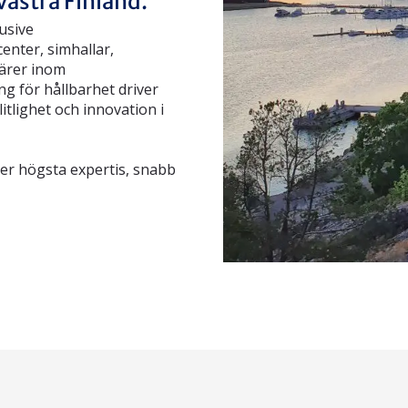
västra Finland.
lusive
enter, simhallar,
järer inom
g för hållbarhet driver
itlighet och innovation i
der högsta expertis, snabb