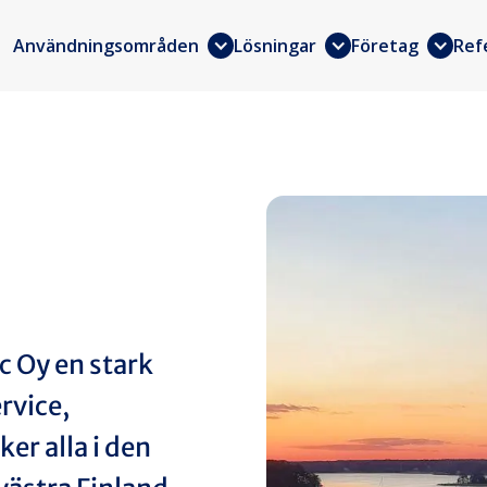
Användningsområden
Lösningar
Företag
Ref
c Oy en stark
rvice,
er alla i den