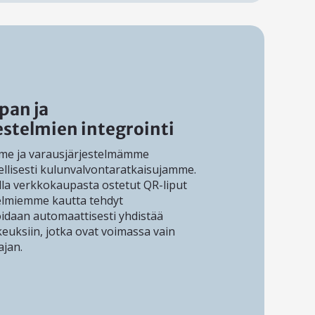
pan ja
estelmien integrointi
e ja varausjärjestelmämme
ellisesti kulunvalvontaratkaisujamme.
lla verkkokaupasta ostetut QR-liput
telmiemme kautta tehdyt
oidaan automaattisesti yhdistää
keuksiin, jotka ovat voimassa vain
ajan.