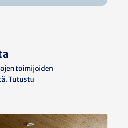
ta
lojen toimijoiden
tä. Tutustu