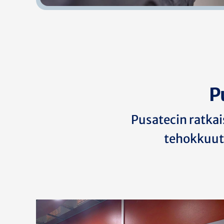
P
Pusatecin ratkai
tehokkuutt