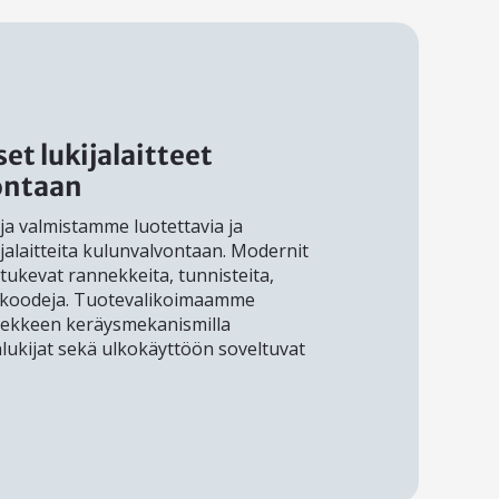
et lukijalaitteet
ontaan
a valmistamme luotettavia ja
jalaitteita kulunvalvontaan. Modernit
tukevat rannekkeita, tunnisteita,
QR-koodeja. Tuotevalikoimaamme
ekkeen keräysmekanismilla
nlukijat sekä ulkokäyttöön soveltuvat