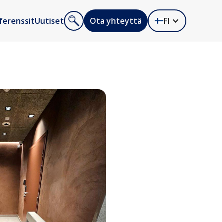
ferenssit
Uutiset
Ota yhteyttä
FI