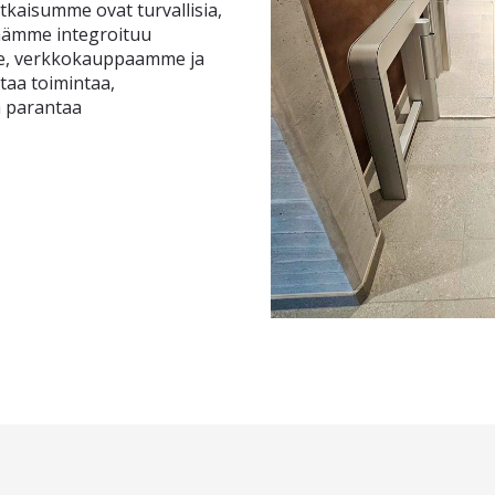
atkaisumme ovat turvallisia,
lmämme integroituu
e, verkkokauppaamme ja
taa toimintaa,
ä parantaa