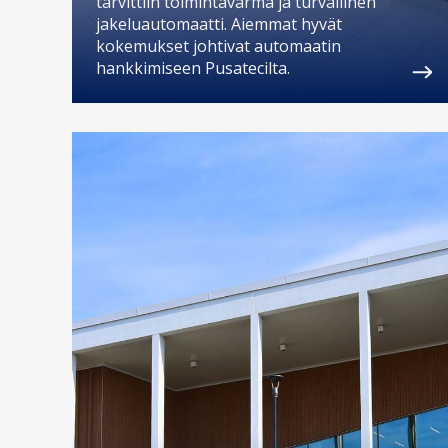
tarvittiin toimintavarma ja turvallinen
jakeluautomaatti. Aiemmat hyvät
kokemukset johtivat automaatin
hankkimiseen Pusatecilta.