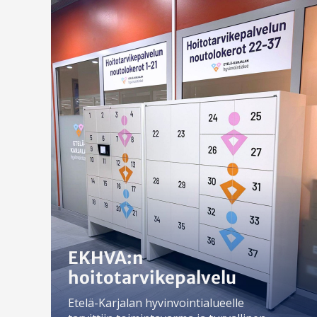
EKHVA:n
hoitotarvikepalvelu
Etelä-Karjalan hyvinvointialueelle