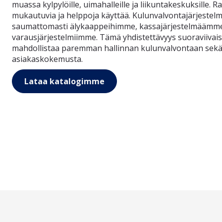
muassa kylpylöille, uimahalleille ja liikuntakeskuksille. R
mukautuvia ja helppoja käyttää. Kulunvalvontajärjeste
saumattomasti älykaappeihimme, kassajärjestelmäämm
varausjärjestelmiimme. Tämä yhdistettävyys suoraviivais
mahdollistaa paremman hallinnan kulunvalvontaan sek
asiakaskokemusta.
Lataa katalogimme