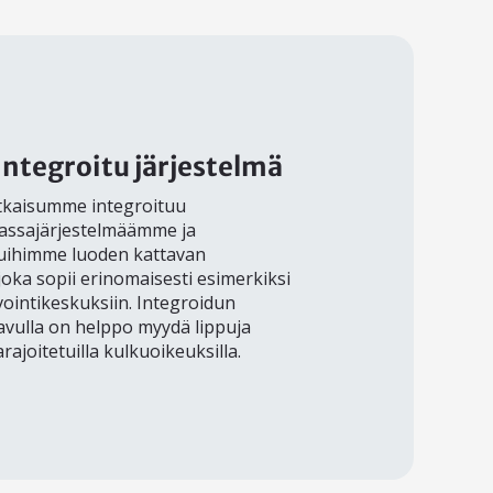
integroitu järjestelmä
tkaisumme integroituu
assajärjestelmäämme ja
suihimme luoden kattavan
oka sopii erinomaisesti esimerkiksi
nvointikeskuksiin. Integroidun
vulla on helppo myydä lippuja
arajoitetuilla kulkuoikeuksilla.