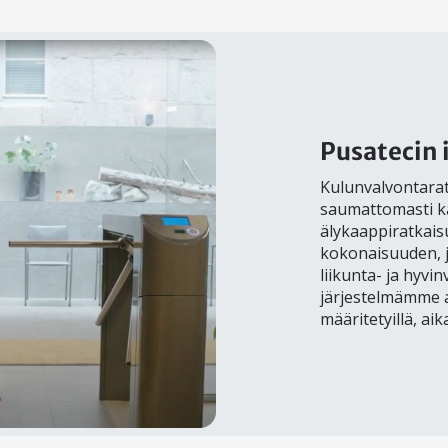
Pusatecin 
Kulunvalvontara
saumattomasti k
älykaappiratkai
kokonaisuuden, j
liikunta- ja hyvi
järjestelmämme a
määritetyillä, aik