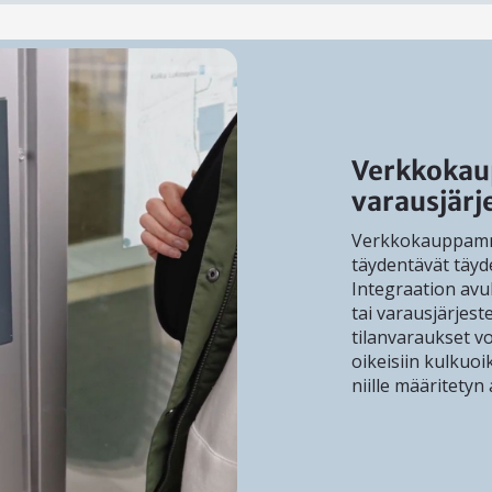
Verkkokau
varausjärj
Verkkokauppamm
täydentävät täyd
Integraation avu
tai varausjärjes
tilanvaraukset v
oikeisiin kulkuoi
niille määritetyn 