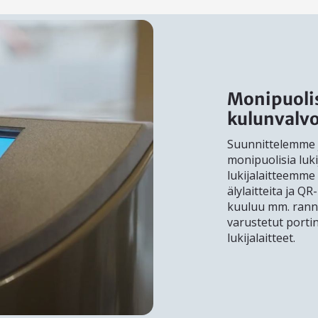
Monipuolis
kulunvalv
Suunnittelemme j
monipuolisia luki
lukijalaitteemme 
älylaitteita ja 
kuuluu mm. rann
varustetut porti
lukijalaitteet.