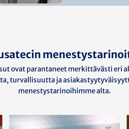
usatecin menestystarinoi
sut ovat parantaneet merkittävästi eri a
a, turvallisuutta ja asiakastyytyväisyyt
menestystarinoihimme alta.