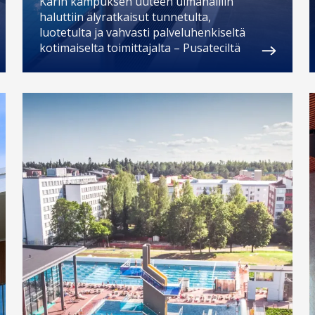
Karin kampuksen uuteen uimahalliin
haluttiin älyratkaisut tunnetulta,
luotetulta ja vahvasti palveluhenkiseltä
kotimaiselta toimittajalta – Pusateciltä