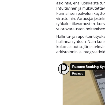
asiointia, ensiluokkaista t
Intuitiivinen ja mukautetta
kunnallisen palvelun käyttöö
virastoihin. Varausjärjest
työkalut tilavarausten, kurs
vuorovarausten hoitamisee
Hallinta- ja raportointityö
hallinnan yhteen. Näin kun
kokonaisuutta. Järjestelmä
arkistoinnin ja integraatioi