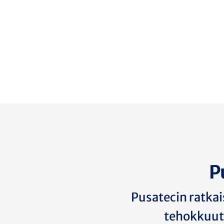
P
Pusatecin ratkai
tehokkuutt