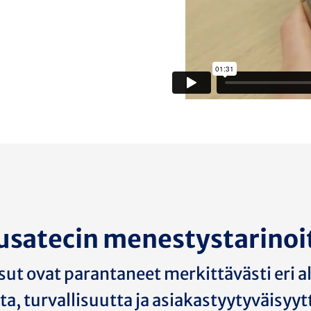
usatecin menestystarinoi
sut ovat parantaneet merkittävästi eri a
a, turvallisuutta ja asiakastyytyväisyyt