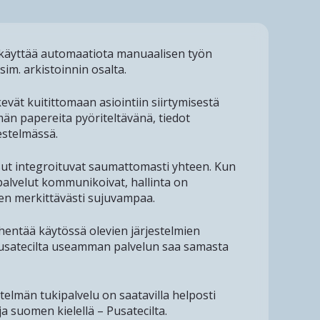
käyttää automaatiota manuaalisen työn
im. arkistoinnin osalta.
vät kuitittomaan asiointiin siirtymisestä
n papereita pyöriteltävänä, tiedot
jestelmässä.
sut integroituvat saumattomasti yhteen. Kun
a palvelut kommunikoivat, hallinta on
ten merkittävästi sujuvampaa.
hentää käytössä olevien järjestelmien
usatecilta useamman palvelun saa samasta
telmän tukipalvelu on saatavilla helposti
a suomen kielellä – Pusatecilta.