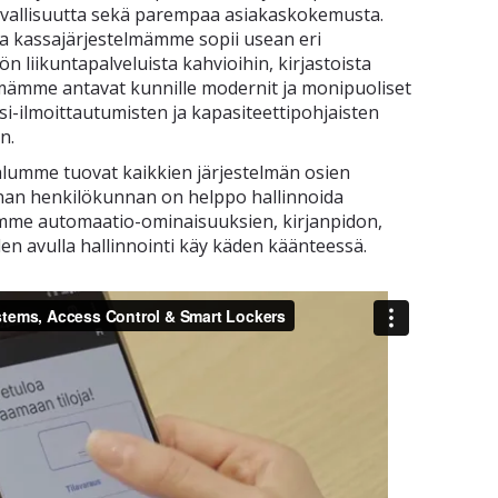
urvallisuutta sekä parempaa asiakaskokemusta.
va kassajärjestelmämme sopii usean eri
n liikuntapalveluista kahvioihin, kirjastoista
elmämme antavat kunnille modernit ja monipuoliset
si-ilmoittautumisten ja kapasiteettipohjaisten
n.
kalumme tuovat kaikkien järjestelmän osien
nan henkilökunnan on helppo hallinnoida
mme automaatio-ominaisuuksien, kirjanpidon,
den avulla hallinnointi käy käden käänteessä.