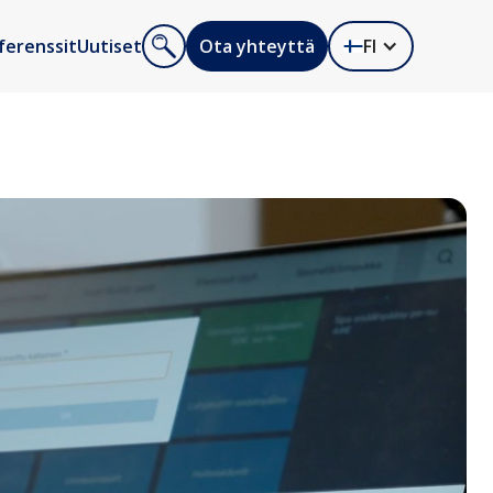
ferenssit
Uutiset
Ota yhteyttä
FI