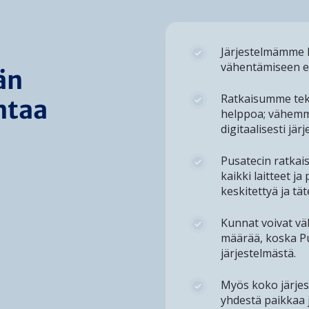
Järjestelmämme 
vähentämiseen es
än
Ratkaisumme teke
ntaa
helppoa; vähemmä
digitaalisesti jär
Pusatecin ratkai
kaikki laitteet j
keskitettyä ja tä
Kunnat voivat vä
määrää, koska P
järjestelmästä.
Myös koko järjes
yhdestä paikkaa j