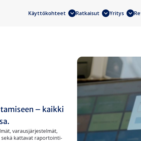
Käyttökohteet
Ratkaisut
Yritys
Re
stamiseen – kaikki
sa.
lmät, varausjärjestelmät,
 sekä kattavat raportointi-