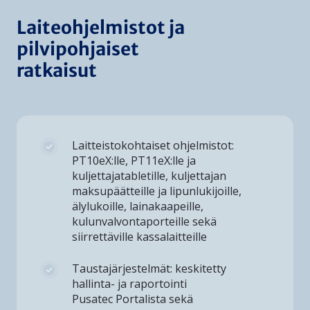
Laiteohjelmistot ja
pilvipohjaiset
ratkaisut
Laitteistokohtaiset ohjelmistot:
PT10eX:lle, PT11eX:lle ja
kuljettajatabletille, kuljettajan
maksupäätteille ja lipunlukijoille,
älylukoille, lainakaapeille,
kulunvalvontaporteille sekä
siirrettäville kassalaitteille
Taustajärjestelmät: keskitetty
hallinta- ja raportointi
Pusatec Portalista sekä