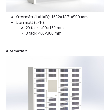
Yttermått (L×H×D): 1652×1871×500 mm
Dörrmått (L×H):
20 fack: 400×150 mm
8 fack: 400×300 mm
Alternativ 2