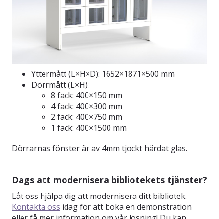
Yttermått (L×H×D): 1652×1871×500 mm
Dörrmått (L×H):
8 fack: 400×150 mm
4 fack: 400×300 mm
2 fack: 400×750 mm
1 fack: 400×1500 mm
Dörrarnas fönster är av 4mm tjockt härdat glas.
Dags att modernisera bibliotekets tjänster?
Låt oss hjälpa dig att modernisera ditt bibliotek.
Kontakta oss
idag för att boka en demonstration
eller få mer information om vår lösning! Du kan