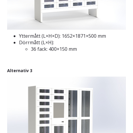
Yttermått (L×H×D): 1652×1871×500 mm
Dörrmått (L×H):
36 fack: 400×150 mm
Alternativ 3