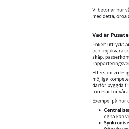
Vi betonar hur v
med detta, oroa d
Vad är Pusate
Enkelt uttryckt
och -mjukvara so
skåp, passerkont
rapporteringsve
Eftersom vi desig
möjliga kompeten
därför byggda fr
fördelar för våra
Exempel på hur d
Centralise
egna kan vi
Synkronise
från vår we