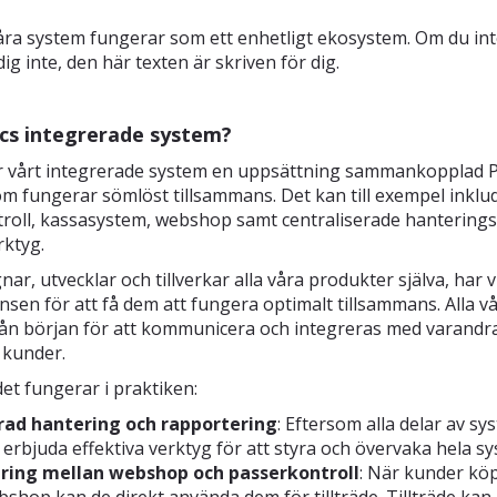
åra system fungerar som ett enhetligt ekosystem. Om du int
ig inte, den här texten är skriven för dig.
cs integrerade system?
 är vårt integrerade system en uppsättning sammankopplad 
m fungerar sömlöst tillsammans. Det kan till exempel inklu
roll, kassasystem, webshop samt centraliserade hanterings
rktyg.
nar, utvecklar och tillverkar alla våra produkter själva, har 
sen för att få dem att fungera optimalt tillsammans. Alla vå
ån början för att kommunicera och integreras med varandra,
 kunder.
et fungerar i praktiken:
rad hantering och rapportering
: Eftersom alla delar av sy
 erbjuda effektiva verktyg för att styra och övervaka hela sy
ring mellan webshop och passerkontroll
: När kunder köp
bshop kan de direkt använda dem för tillträde. Tillträde ka