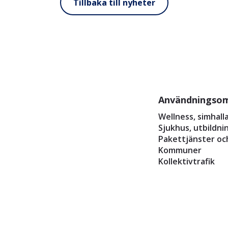
Tillbaka till nyheter
Användningso
Wellness, simhall
Sjukhus, utbildn
Pakettjänster oc
Kommuner
Kollektivtrafik