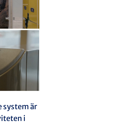
e system är
iteten i