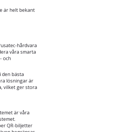
e är helt bekant
Pusatec-hårdvara
dera våra smarta
- och
vi den bästa
ra lösningar är
 vilket ger stora
stemet är våra
stemet.
er QR-biljetter
n även begränsas