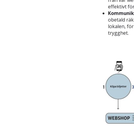
effektivt f
Kommunika
obetald räk
lokalen, fö
trygghet.