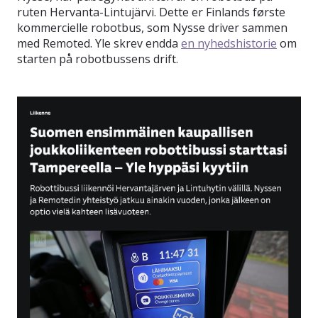
ruten Hervanta-Lintujärvi. Dette er Finlands første
kommercielle robotbus, som Nysse driver sammen
med Remoted. Yle skrev endda
en nyhedshistorie
om
starten på robotbussens drift.