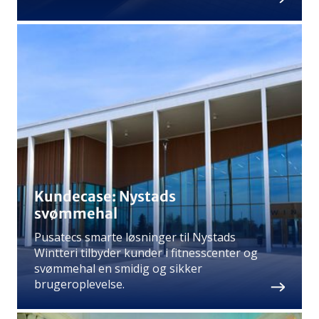
Kundecase: Nystads
svømmehal
Pusatecs smarte løsninger til Nystads
Wintteri tilbyder kunder i fitnesscenter og
svømmehal en smidig og sikker
brugeroplevelse.