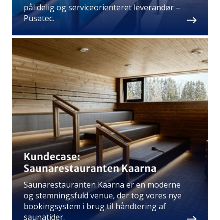
pålidelig og serviceorienteret leverandør –
Pusatec.
Kundecase:
Saunarestauranten Kaarna
Saunarestauranten Kaarna er en moderne
og stemningsfuld venue, der tog vores nye
bookingsystem i brug til håndtering af
saunatider.